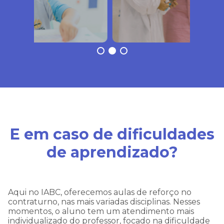
Estamos passando por
uma instabilidade em
nosso WhatsApp, e talvez
nossa resposta a sua
mensagem demore mais
que o normal.
E em caso de dificuldades
Por isso, pedimos sua
de aprendizado?
compreensão e
informamos que estamos
trabalhando arduamente
Aqui no IABC, oferecemos aulas de reforço no
contraturno, nas mais variadas disciplinas. Nesses
para resolver esta questão!
momentos, o aluno tem um atendimento mais
individualizado do professor, focado na dificuldade