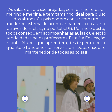
As salas de aula são arejadas, com banheiro para
menino e menina, e têm tamanho ideal para o uso
dos alunos. Os pais podem contar com um
moderno sistema de acompanhamento do aluno
através do E-class, no portal CPB. Por meio deste,
todos conseguem acompanhar as aulas que estão
sendo dadas pelos professores. Esta é a Educação
Infantil! Alunos que aprendem, desde pequenos, o
quanto é fundamental servir a um Deus criador e
mantenedor de todas as coisas!
COMUNICADO
IMPORTANTE: