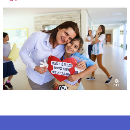
enviada!
Caso queira falar
diretamente conosco ligue
no número (62) 3395-
8002.
Estou ciente - Fechar Aviso