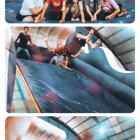
COMUNICADO
IMPORTANTE:
Estamos passando por
uma instabilidade em
nosso WhatsApp, e talvez
nossa resposta a sua
mensagem demore mais