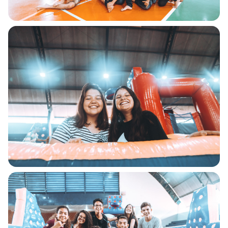
Nossa equipe está ligando
para cada mensagem
enviada!
Caso queira falar
diretamente conosco ligue
no número (62) 3395-
8002.
Estou ciente - Fechar Aviso