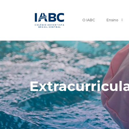
O IABC
Ensino
Extracurricul