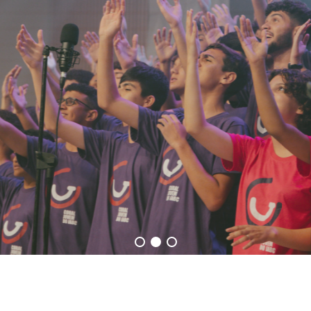
COMUNICADO IMPORTANTE:
 instabilidade em nosso WhatsApp
 demore mais que o normal.
ompreensão e informamos que esta
 esta questão!