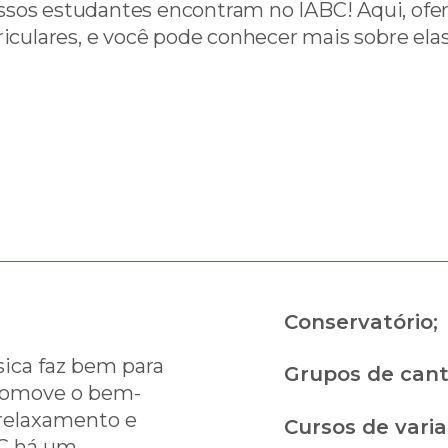
nossos estudantes encontram no IABC! Aqui, of
riculares, e você pode conhecer mais sobre elas 
Conservatório;
ica faz bem para
Grupos de canto
promove o bem-
 relaxamento e
Cursos de vari
BC há um