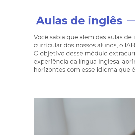
Prazo de normalização: qu
Aulas de inglês
Nossa equipe está ligan
Você sabia que além das aulas de i
curricular dos nossos alunos, o I
Caso queira falar diretam
O objetivo desse módulo extracurr
experiência da língua inglesa, ap
horizontes com esse idioma que é