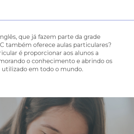
inta-feira, 23/11/2023 às 17h
do para cada mensagem enviada!
nglês, que já fazem parte da grade
ABC também oferece aulas particulares?
ente conosco ligue no número (62)
icular é proporcionar aos alunos a
rimorando o conhecimento e abrindo os
 utilizado em todo o mundo.
Estou ciente - Fechar Aviso