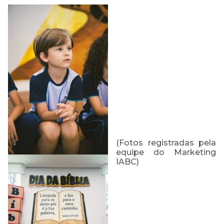
para resolver esta questão!
Prazo de normalização:
quinta-feira, 23/11/2023 às
17h
Nossa equipe está ligando
para cada mensagem
(Fotos registradas pela
equipe do Marketing
enviada!
IABC)
Caso queira falar
diretamente conosco ligue