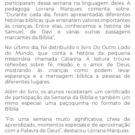
IMPORTANTE:
participaram dessa semana na linguagem deles. A
pedagoga Lorrana Marques comenta sobre:
“Durante cada dia, foram apresentadas diferentes
histórias bíblicas que ensinaram valores importantes
Estamos passando por
às crianças. Entre elas, conhecemos a história de
Samuel, de Davi e várias outras passagens
uma instabilidade em
marcantes da Bíblia”.
nosso WhatsApp, e talvez
No último dia, foi distribuído o livro
Do Outro Lado
do Mundo
, que conta a história da pequena
nossa resposta a sua
missionária chamada Catarina. A leitura trouxe
reflexões sobre fé, missão e o amor de Deus,
mensagem demore mais
mostrando às crianças como podem levar
esperança e a mensagem bíblica a pessoas de
que o normal.
diferentes lugares.
Além do livro, os alunos receberam um certificado
de participação da Semana da Bíblia e também um
Por isso, pedimos sua
mimo especial: uma paçoquinha no formato de
Bíblia.
compreensão e
“Foi uma semana muito significativa, cheia de
informamos que estamos
aprendizado, momentos especiais e de aproximação
com a Palavra de Deus”, destacou Lorrana Marques.
trabalhando arduamente