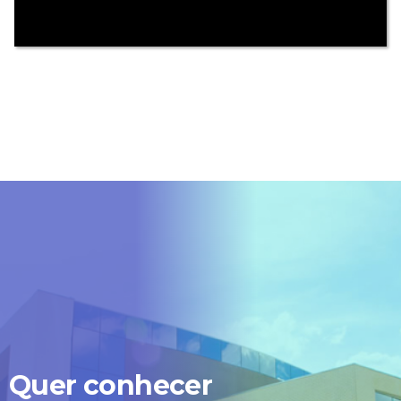
nossa resposta a sua
mensagem demore mais
que o normal.
Por isso, pedimos sua
compreensão e
informamos que estamos
trabalhando arduamente
para resolver esta questão!
Prazo de normalização:
quinta-feira, 23/11/2023 às
Quer conhecer
17h