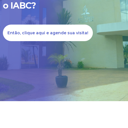
o IABC?
Nossa equipe está ligando
para cada mensagem
Então, clique aqui e agende sua visita!
enviada!
Caso queira falar
diretamente conosco ligue
no número (62) 3395-
8002.
Estou ciente - Fechar Aviso