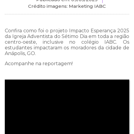
Crédito imagens: Marketing IABC
Confira como foi o projeto Impacto Esperança 2025
da Igreja Adventista do Sétimo Dia em toda a região
centro-oeste, inclusive no colégio IABC. Os
estudantes impactaram os moradores da cidade de
Anápolis, GO.
Acompanhe na reportagem!
COMUNICADO
IMPORTANTE:
Estamos passando por
uma instabilidade em
nosso WhatsApp, e talvez