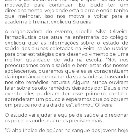
motivação para continuar. Eu pude ter um
direcionamento, vejo onde está o erro e onde tenho
que melhorar. Isso nos motiva a voltar para a
academia e treinar, explicou Siqueira.
A organizadora do evento, Cibelle Silva Oliveira,
farmacêutica que atua na enfermaria do colégio,
explicou que as informações sobre o estado de
saúde dos alunos coletadas na Feira, serão usadas
para criar estratégias para desenvolvimento de uma
melhor qualidade de vida na escola. “Nós nos
preocupamos com a saúde e bem-estar dos nossos
adolescentes, queremos que eles se conscientizem
da importância de cuidar da sua saúde se baseando
COMUNICADO IMPORTAN
nos oito remédios naturais. Alguns nunca ouviram
falar sobre os oito remédios deixados por Deus e no
evento eles puderam ter esse primeiro contato,
aprenderam um pouco e esperamos que coloquem
Estamos passando por uma
em prática no dia a dia deles”, afirmou Oliveira.
instabilidade em nosso Whats
O estudo vai ajudar a equipe de saúde a direcionar
os projetos onde os alunos precisam mais.
talvez nossa resposta a sua
“O alto índice de açúcar no sangue dos jovens hoje