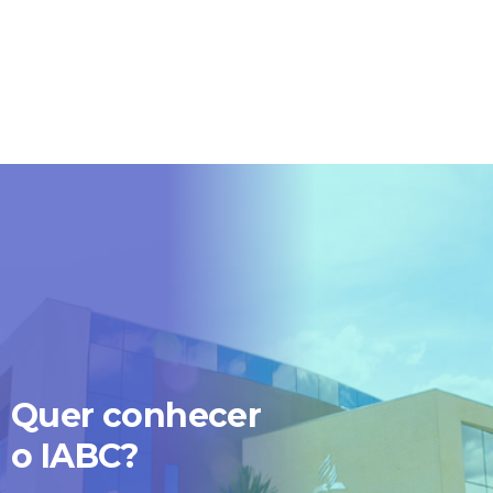
Caso queira falar diretamente
conosco ligue no número (62) 
8002.
Estou ciente - Fechar Aviso
Quer conhecer
o IABC?