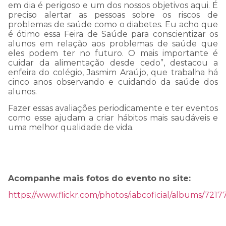
mensagem demore mais que 
em dia é perigoso e um dos nossos objetivos aqui. É
preciso alertar as pessoas sobre os riscos de
normal.
problemas de saúde como o diabetes. Eu acho que
é ótimo essa Feira de Saúde para conscientizar os
alunos em relação aos problemas de saúde que
eles podem ter no futuro. O mais importante é
Por isso, pedimos sua compre
cuidar da alimentação desde cedo”, destacou a
enfeira do colégio, Jasmim Araújo, que trabalha há
e informamos que estamos
cinco anos observando e cuidando da saúde dos
alunos.
trabalhando arduamente para
Fazer essas avaliações periodicamente e ter eventos
resolver esta questão!
como esse ajudam a criar hábitos mais saudáveis e
uma melhor qualidade de vida.
Prazo de normalização: quint
feira, 23/11/2023 às 17h
Acompanhe mais fotos do evento no site:
https://www.flickr.com/photos/iabcoficial/albums/72
Nossa equipe está ligando par
mensagem enviada!