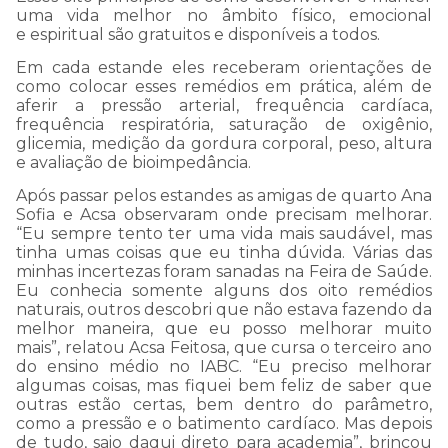
uma vida melhor no âmbito físico, emocional
e espiritual são gratuitos e disponíveis a todos.
Em cada estande eles receberam orientações de
como colocar esses remédios em prática, além de
aferir a pressão arterial, frequência cardíaca,
frequência respiratória, saturação de oxigênio,
glicemia, medição da gordura corporal, peso, altura
e avaliação de bioimpedância.
Após passar pelos estandes as amigas de quarto Ana
Sofia e Acsa observaram onde precisam melhorar.
“Eu sempre tento ter uma vida mais saudável, mas
tinha umas coisas que eu tinha dúvida. Várias das
minhas incertezas foram sanadas na Feira de Saúde.
Eu conhecia somente alguns dos oito remédios
naturais, outros descobri que não estava fazendo da
melhor maneira, que eu posso melhorar muito
mais”, relatou Acsa Feitosa, que cursa o terceiro ano
do ensino médio no IABC. “Eu preciso melhorar
algumas coisas, mas fiquei bem feliz de saber que
outras estão certas, bem dentro do parâmetro,
como a pressão e o batimento cardíaco. Mas depois
de tudo, saio daqui direto para academia”, brincou