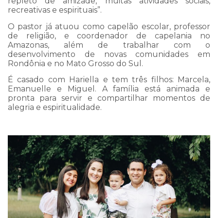
repleto de amizade, muitas atividades sociais,
recreativas e espirituais”.
COMUNICADO
IMPORTANTE:
O pastor já atuou como capelão escolar, professor
de religião, e coordenador de capelania no
Amazonas, além de trabalhar com o
desenvolvimento de novas comunidades em
Rondônia e no Mato Grosso do Sul.
Estamos passando por
É casado com Hariella e tem três filhos: Marcela,
uma instabilidade em
Emanuelle e Miguel. A família está animada e
pronta para servir e compartilhar momentos de
nosso WhatsApp, e talvez
alegria e espiritualidade.
nossa resposta a sua
mensagem demore mais
que o normal.
Por isso, pedimos sua
compreensão e