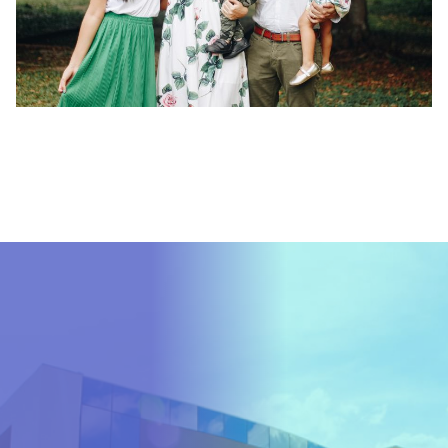
informamos que estamos
trabalhando arduamente
para resolver esta questão!
Prazo de normalização:
quinta-feira, 23/11/2023 às
17h
Nossa equipe está ligando
para cada mensagem
enviada!
Caso queira falar