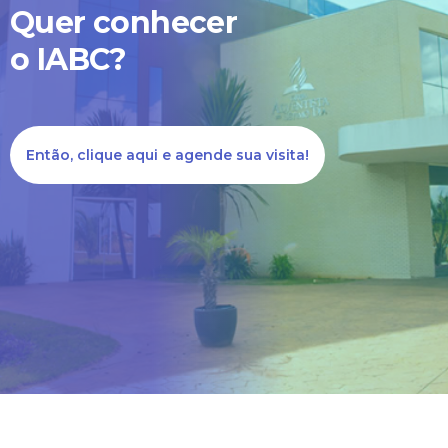
Quer conhecer
diretamente conosco ligue
o IABC?
no número (62) 3395-
8002.
Então, clique aqui e agende sua visita!
Estou ciente - Fechar Aviso