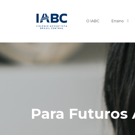
O IABC
Ensino
Para Futuros