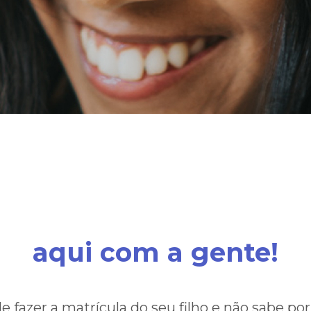
eremos você e sua famí
aqui com a gente!
e fazer a matrícula do seu filho e não sabe p