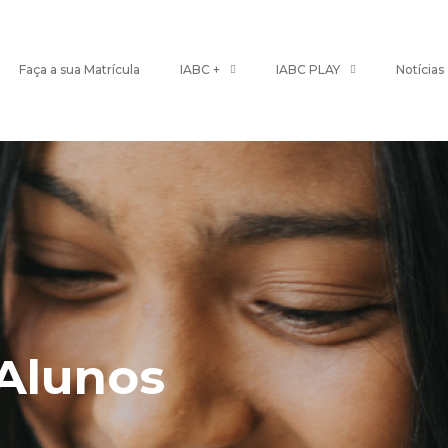
Faça a sua Matrícula
IABC +
IABC PLAY
Notícias
 Alunos