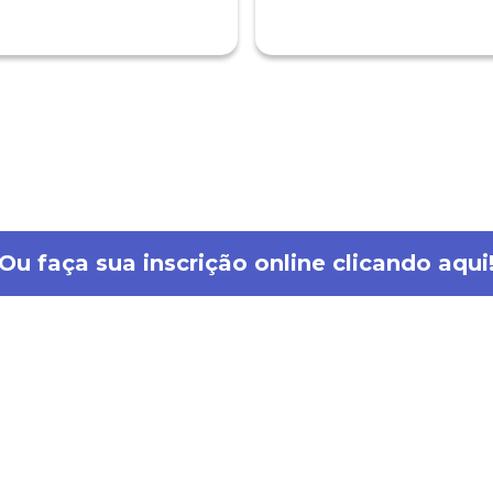
ompreensão e informamos que esta
 esta questão!
inta-feira, 23/11/2023 às 17h
do para cada mensagem enviada!
Ou faça sua inscrição online clicando aqui
ente conosco ligue no número (62)
Estou ciente - Fechar Aviso