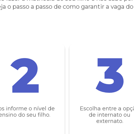
ja o passo a passo de como garantir a vaga do 
COMUNICADO IMPORTANTE:
s informe o nível de
Escolha entre a opç
ensino do seu filho.
de internato ou
 instabilidade em nosso WhatsApp
externato.
 demore mais que o normal.