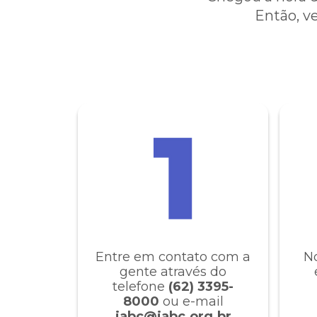
Então, ve
Entre em contato com a
No
gente através do
Estamos passando por uma
telefone
(62) 3395-
resposta a sua mensagem
8000
ou e-mail
iabc@iabc.org.br