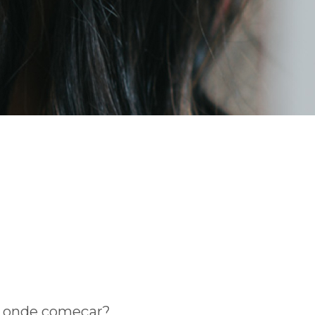
lia
or onde começar?