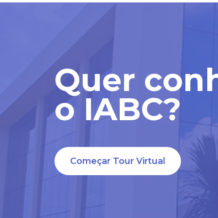
Quer con
o IABC?
Começar Tour Virtual