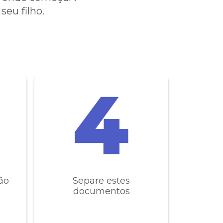
seu filho.
ão
Separe estes
documentos
, e talvez nossa