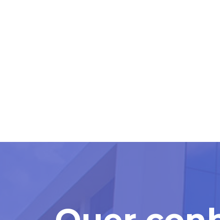
Estamos passando por uma
resposta a sua mensagem
Por isso, pedimos sua c
arduamente para resolver
Prazo de normalização: qu
Quer con