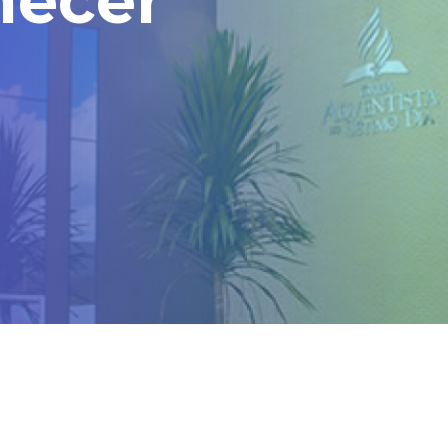
do para cada mensagem enviada!
ente conosco ligue no número (62)
Estou ciente - Fechar Aviso