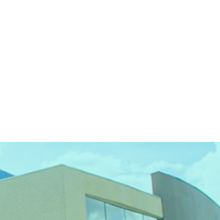
, e talvez nossa
mos trabalhando