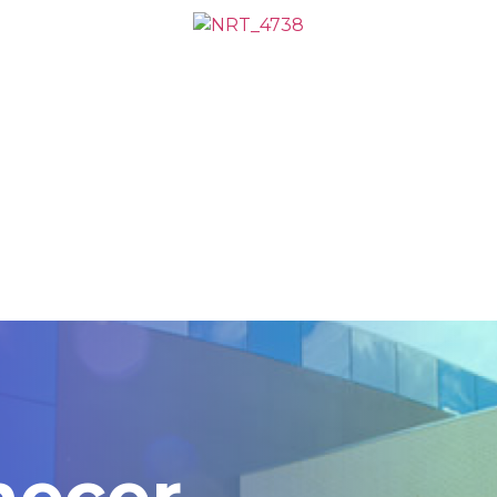
COMUNICADO IMPORTANTE:
 instabilidade em nosso WhatsApp
 demore mais que o normal.
ompreensão e informamos que esta
 esta questão!
inta-feira, 23/11/2023 às 17h
hecer