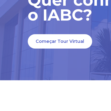
Nossa equipe está ligan
o IABC?
Caso queira falar diretam
Começar Tour Virtual