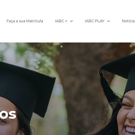
Faça a sua Matrícula
IABC +
IABC PLAY
Notícia
tos