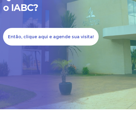
diretamente conosco ligue
o IABC?
no número (62) 3395-
8002.
Então, clique aqui e agende sua visita!
Estou ciente - Fechar Aviso