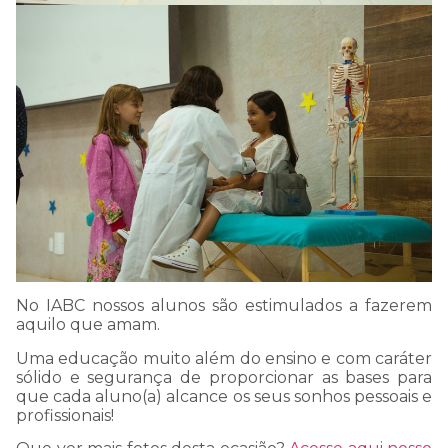
COMUNICADO
IMPORTANTE:
Estamos passando por
uma instabilidade em
nosso WhatsApp, e talvez
nossa resposta a sua
mensagem demore mais
que o normal.
No IABC nossos alunos são estimulados a fazerem
aquilo que amam.
Uma educação muito além do ensino e com caráter
Por isso, pedimos sua
sólido e segurança de proporcionar as bases para
que cada aluno(a) alcance os seus sonhos pessoais e
compreensão e
profissionais!
informamos que estamos