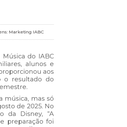
ens: Marketing IABC
de Música do IABC
iliares, alunos e
 proporcionou aos
 o resultado do
semestre.
a música, mas só
gosto de 2025. No
to da Disney, “A
e preparação foi