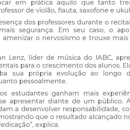
car em prática aquilo que tanto trei
inta-feira, 23/11/2023 às 17h
rofessor de violão, flauta, saxofone e ukul
presença dos professores durante o recita
do para cada mensagem enviada!
 mais segurança. Em seu caso, o apo
a amenizar o nervosismo e trouxe mais 
ente conosco ligue no número (62)
an Lenz, líder de música do IABC, ap
ntais para o crescimento dos alunos. 
ba sua própria evolução ao longo d
Estou ciente - Fechar Aviso
uanto pessoalmente.
, os estudantes ganham mais experiên
se apresentar diante de um público. A
udam a desenvolver responsabilidade,
mostrando que o resultado alcançado no
edicação”, explica.