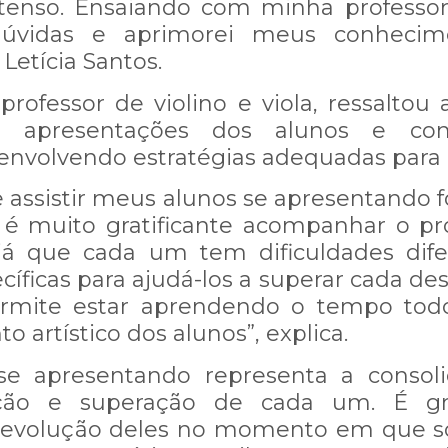
enso. Ensaiando com minha professor
i dúvidas e aprimorei meus conhecime
Letícia Santos.
professor de violino e viola, ressaltou
 apresentações dos alunos e co
senvolvendo estratégias adequadas para
COMUNICADO IMPORTANTE:
e assistir meus alunos se apresentando f
 é muito gratificante acompanhar o pro
já que cada um tem dificuldades dife
 instabilidade em nosso WhatsApp
íficas para ajudá-los a superar cada desa
 demore mais que o normal.
rmite estar aprendendo o tempo todo 
 artístico dos alunos”, explica.
ompreensão e informamos que esta
 se apresentando representa a consol
ação e superação de cada um. É gra
 esta questão!
a evolução deles no momento em que s