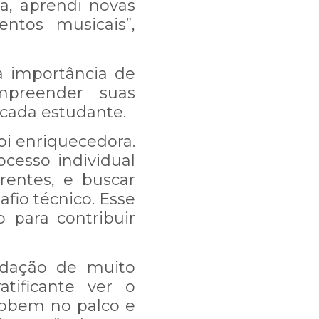
a, aprendi novas
ntos musicais”,
 a importância de
mpreender suas
 cada estudante.
oi enriquecedora.
cesso individual
rentes, e buscar
, e talvez nossa
fio técnico. Esse
para contribuir
mos trabalhando
idação de muito
tificante ver o
obem no palco e