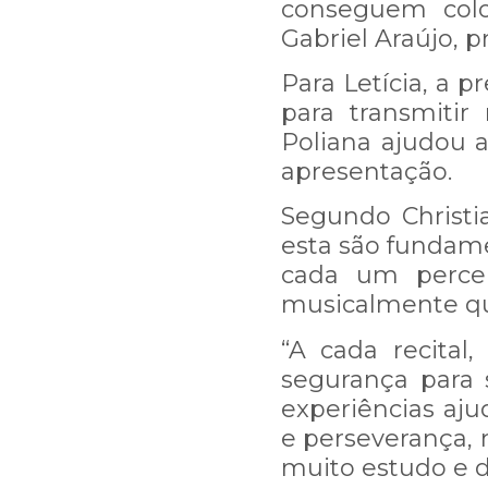
conseguem colo
Prazo de normalização: qu
Gabriel Araújo, p
Para Letícia, a 
Nossa equipe está ligan
para transmitir
Poliana ajudou 
apresentação.
Caso queira falar diretam
Segundo Christi
esta são fundame
cada um perce
musicalmente q
“A cada recital
segurança para 
experiências aj
e perseverança, 
muito estudo e d