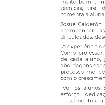
muito bom e int
técnicas, tire
comenta a aluna 
Josué Calderón, 
acompanhar as
dificuldades, de
“A experiência d
Como professor,
de cada aluno, 
Estamos passando por uma
abordagens espec
resposta a sua mensagem
processo me pe
com o crescimento
Por isso, pedimos sua c
“Ver os alunos
esforço, dedic
arduamente para resolver
crescimento e 