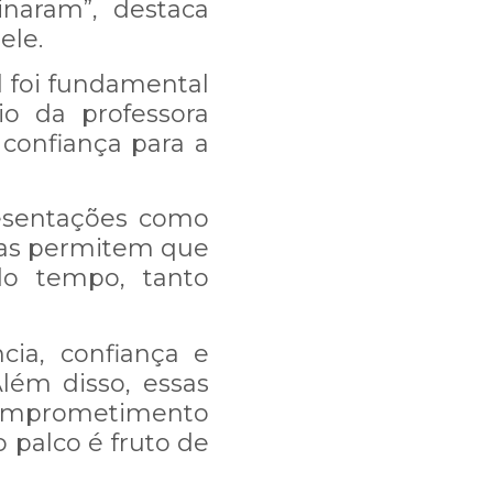
naram”, destaca
ele.
l foi fundamental
io da professora
confiança para a
 3395-8002.
resentações como
Elas permitem que
o tempo, tanto
cia, confiança e
lém disso, essas
 comprometimento
 palco é fruto de