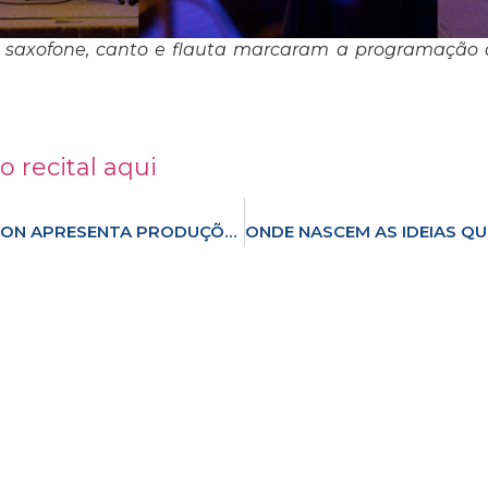
saxofone, canto e flauta marcaram a programação do
o recital aqui
FINE ARTS EXHIBITION APRESENTA PRODUÇÕES ARTÍSTICAS E MONÓLOGOS DE ALUNOS DO HIGH SCHOOL