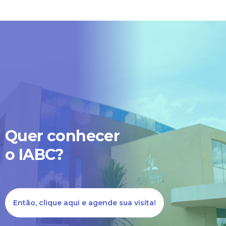
Por isso, pedimos sua compre
e informamos que estamos
trabalhando arduamente para
resolver esta questão!
Prazo de normalização: quint
feira, 23/11/2023 às 17h
Quer conhecer
o IABC?
Nossa equipe está ligando par
cada mensagem enviada!
Então, clique aqui e agende sua visita!
Caso queira falar diretamente