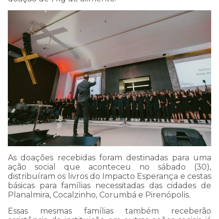
As doações recebidas foram destinadas para uma
ação social que aconteceu no sábado (30),
distribuíram os livros do Impacto Esperança e cestas
básicas para famílias necessitadas das cidades de
Planalmira, Cocalzinho, Corumbá e Pirenópolis.
Essas mesmas famílias também receberão