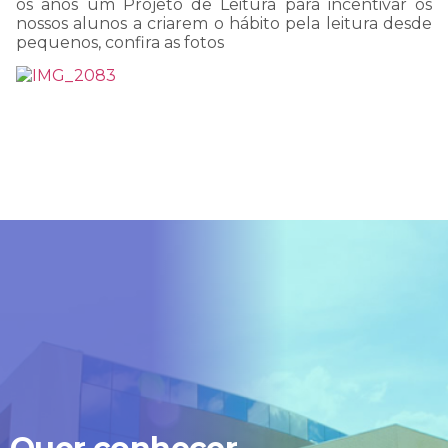
os anos um Projeto de Leitura para incentivar os
COMUNICADO
nossos alunos a criarem o hábito pela leitura desde
pequenos, confira as fotos
IMPORTANTE:
Estamos passando por
uma instabilidade em
nosso WhatsApp, e talvez
nossa resposta a sua
mensagem demore mais
que o normal.
Por isso, pedimos sua
compreensão e