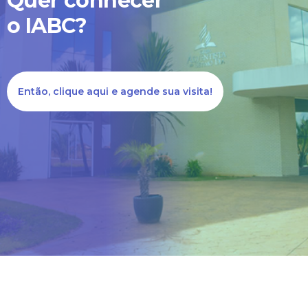
Quer conhecer
informamos que estamos
o IABC?
trabalhando arduamente
para resolver esta questão!
Então, clique aqui e agende sua visita!
Prazo de normalização:
quinta-feira, 23/11/2023 às
17h
Nossa equipe está ligando
para cada mensagem
enviada!
Caso queira falar