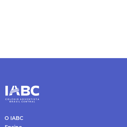
diretamente conosco ligue
no número (62) 3395-
8002.
Estou ciente - Fechar Aviso
O IABC